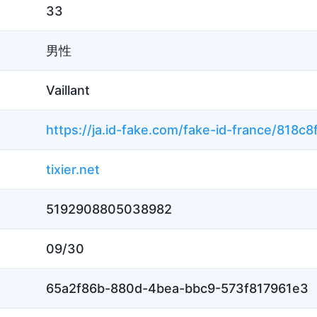
33
男性
Vaillant
tixier.net
5192908805038982
09/30
65a2f86b-880d-4bea-bbc9-573f817961e3