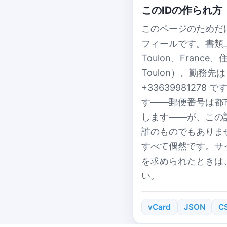
このIDの作られ方
このページのためだけに生
フィールです。書類上、Ni
Toulon、France、住
Toulon）、勤務先は Ba
+3363998127
す——郵便番号は都
します——が、この
誰のものでもありま
すべて偶然です。サ
を求められたときは、いつ
い。
vCard
JSON
C