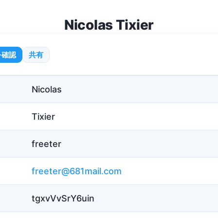
Nicolas Tixier
を確認
共有
Nicolas
Tixier
freeter
freeter@681mail.com
tgxvVvSrY6uin