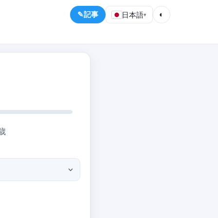
記事
日本語
◐
▾
歳