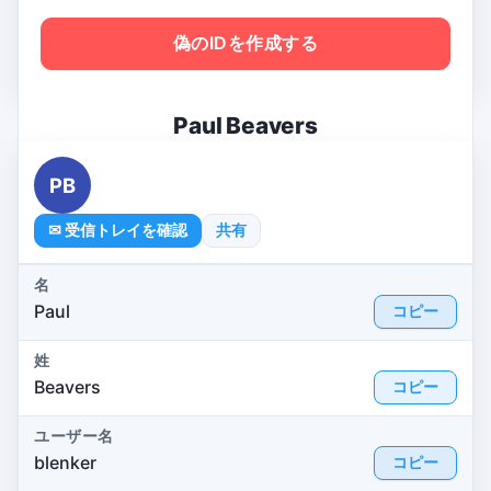
偽のIDを作成する
Paul Beavers
PB
✉ 受信トレイを確認
共有
名
Paul
コピー
姓
Beavers
コピー
ユーザー名
blenker
コピー