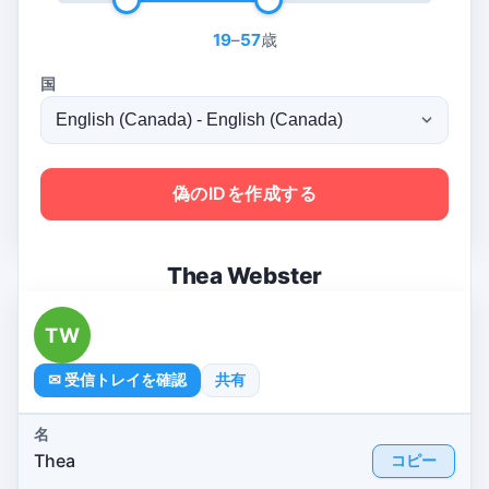
19
–
57
歳
国
偽のIDを作成する
Thea Webster
TW
✉ 受信トレイを確認
共有
名
Thea
コピー