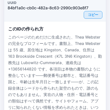
UUID
84bf1a0c-cb0c-482a-8c63-2990c903e8f7
コピー
このIDの作られ方
このページのためだけに生成された、Thea Webster
の完全なプロフィールです。書類上、Thea Webster
は 55 歳、居住地は Kingston、Canada、住所は
163 Brookside Crescent（K7L 3N6 Kingston）、勤
務先は Lubowitz-Cummerata、連絡先は
+13656144820 です。各項目は本物の書類のように
整合しています——郵便番号は都市と、電話番号は
国と、年齢は生年月日と一致します——が、この記
録全体はシードから作られた架空のもので、誰のも
のでもありません。実在の人物・住所・電話番号と
の類似はすべて偶然です。サイトやフォーム、アプ
リに知られたくない情報を求められたときは、いつ